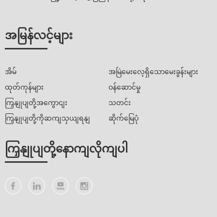
အမြန်လင့်များ
အိမ်
အမြဲမေးလေ့ရှိသောမေးခွန်းများ
ထုတ်ကုန်များ
ဝန်ဆောင်မှု
ကြှနျုပျတို့အကွောငျး
သတင်း
ကြှနျုပျတို့ကိုဆကျသှယျရနျ
ဆိုက်မြေပုံ
ကြှနျုပျတို့နောကျလိုကျပါ