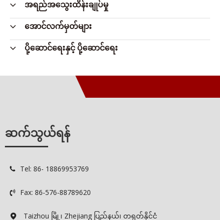
အရည်အသွေးထိန်းချုပ်မှု
အောင်လက်မှတ်များ
ပို့ဆောင်ရေးနှင့် ပို့ဆောင်ရေး
ဆက်သွယ်ရန်
Tel: 86- 18869953769

Fax: 86-576-88789620

Taizhou မြို့၊ Zhejiang ပြည်နယ်၊ တရုတ်နိုင်ငံ
