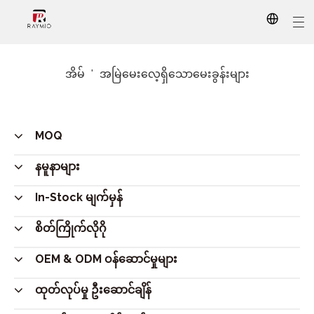
အိမ်
'
အမြဲမေးလေ့ရှိသောမေးခွန်းများ
ကုန်ပစ္စည်းလက်ဝယ်ရှိ
ဈေးရောင်း စိတ်တိုင်းကျ
ငါတို့ဘယ်သူလဲ။
AI မျက်မှန်
အားကစား
အဘယ်ကြောင့် ကျွန်ုပ်တို့ကို ရွေးချယ်သနည်း။
နေကာမျက်မှန်
မျက်မှန်ဘောင်များ
ကျွန်ုပ်တို့၏ဝန်ဆောင်မှုများ
စာဖတ်မျက်မှန်
MOQ
နမူနာများ
In-Stock မျက်မှန်
စိတ်ကြိုက်လိုဂို
OEM & ODM ဝန်ဆောင်မှုများ
ထုတ်လုပ်မှု ဦးဆောင်ချိန်