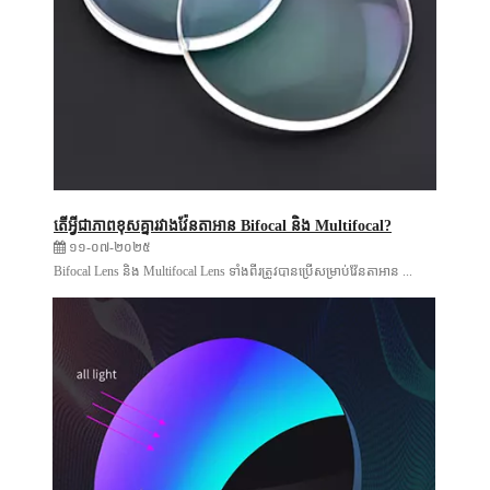
តើអ្វីជាភាពខុសគ្នារវាងវ៉ែនតាអាន Bifocal និង Multifocal?
១១-០៧-២០២៥
Bifocal Lens និង Multifocal Lens ទាំងពីរត្រូវបានប្រើសម្រាប់វ៉ែនតាអាន ...