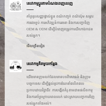
សេវាកម្មប្ដូរតាមបំណងពេញលេញ
គាំទ្ររូបសញ្ញាផ្ទាល់ខ្លួន ពណ៌កញ្ចក់ ពណ៌ស៊ុម សម្ភារៈ
ការវេចខ្ចប់ ការអភិវឌ្ឍន៍ការរចនា និងការបញ្ជាទិញ
OEM & ODM ដើម្បីបំពេញតម្រូវការយីហោឯកជន
របស់អ្នក។
មើលច្រើនទៀត
សេវាកម្មគិតមួយកន្លែង
យើងមានក្រុមលក់ដែលមានបទពិសោធន៍ និងក្រុម
បច្ចេកទេស ដើម្បីផ្តល់នូវការណែនាំផលិតផល
ប្រកបដោយវិជ្ជាជីវៈ ការបង្កើតគំរូ តាមដានផលិតកម្ម
និងការគាំទ្រក្រោយពេលលក់ ដោះស្រាយបញ្ហាការទិញ
របស់អ្នកទាំងអស់។