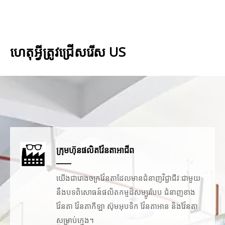
ហេតុអ្វីត្រូវជ្រើសរើស US
ក្រុមហ៊ុនផលិតវ៉ែនតាអាជីព
យើងជារោងចក្រវ៉ែនតាដែលមានជំនាញវិជ្ជាជីវៈជាមួយ
នឹងបទពិសោធន៍ផលិតកម្មដ៏សម្បូរបែប ជំនាញខាង
វ៉ែនតា វ៉ែនតាកីឡា ស៊ុមអុបទិក វ៉ែនតាអាន និងវ៉ែនតា
សម្រាប់ក្មេង។