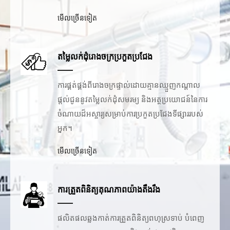
មើលច្រើនទៀត
តម្លៃលក់ដុំរោងចក្រប្រកួតប្រជែង
ការផ្គត់ផ្គង់ពីរោងចក្រផ្ទាល់ដោយគ្មានឈ្មួញកណ្តាល
ផ្តល់ជូននូវតម្លៃលក់ដុំសមរម្យ និងអត្ថប្រយោជន៍នៃការ
ចំណាយដ៏អស្ចារ្យសម្រាប់ការប្រកួតប្រជែងទីផ្សាររបស់
អ្នក។
មើលច្រើនទៀត
ការត្រួតពិនិត្យគុណភាពយ៉ាងតឹងរឹង
ផលិតផលឆ្លងកាត់ការត្រួតពិនិត្យពហុស្រទាប់ បំពេញ