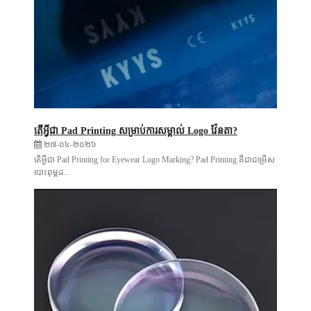
តើអ្វីជា Pad Printing សម្រាប់ការសម្គាល់ Logo វ៉ែនតា?
២៧-០៤-២០២៦
តើអ្វីជា Pad Printing for Eyewear Logo Marking? Pad Printing គឺជាជម្រើស
បោះពុម្ពដ...