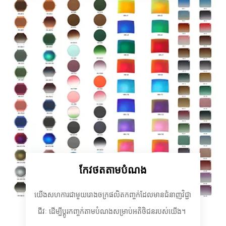
កែវថតតាមបំណង
យើងសហការជាមួយរោងចក្រផលិតកញ្ចក់ដែលមានជំនាញវិជ្ជា
ជីវៈ ដើម្បីប្ដូរកញ្ចក់តាមបំណងសម្រាប់អតិថិជនរបស់យើង។