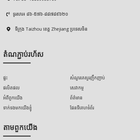
ទូរសារ៖ ៨៦-៥៧៦-៨៨៧៨៩៦២០

ទីក្រុង Taizhou ខេត្ត Zhejiang ប្រទេសចិន

តំណភ្ជាប់រហ័ស
ផ្ទះ
សំណួរគេសួរញឹកញាប់
ផលិតផល
សេវាកម្ម
អំពីពួកយើង
ព័ត៌មាន
ទាក់ទងមកយើងខ្ញុំ
ផែនទីគេហទំព័រ
តាមពួកយើង