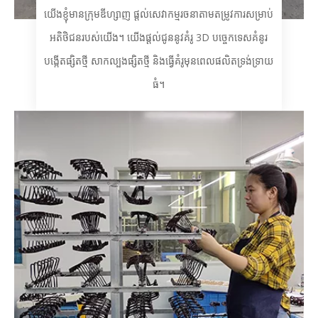
យើងខ្ញុំមានក្រុមឌីហ្សាញ ផ្តល់សេវាកម្មរចនាតាមតម្រូវការសម្រាប់
អតិថិជនរបស់យើង។ យើងផ្តល់ជូននូវគំរូ 3D បច្ចេកទេសគំនូរ
បង្កើតផ្សិតថ្មី សាកល្បងផ្សិតថ្មី និងធ្វើគំរូមុនពេលផលិតទ្រង់ទ្រាយ
ធំ។