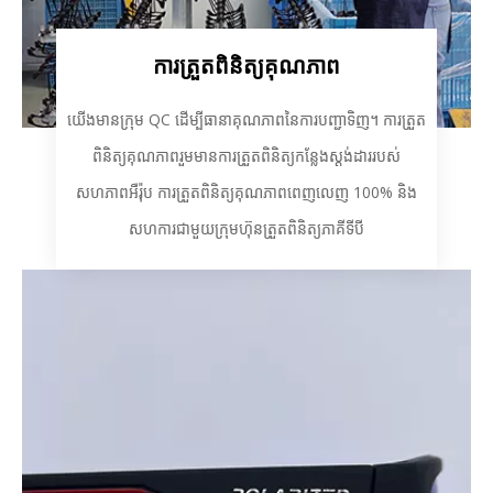
ការត្រួតពិនិត្យគុណភាព
យើងមានក្រុម QC ដើម្បីធានាគុណភាពនៃការបញ្ជាទិញ។ ការត្រួត
ពិនិត្យគុណភាពរួមមានការត្រួតពិនិត្យកន្លែងស្តង់ដាររបស់
សហភាពអឺរ៉ុប ការត្រួតពិនិត្យគុណភាពពេញលេញ 100% និង
សហការជាមួយក្រុមហ៊ុនត្រួតពិនិត្យភាគីទីបី