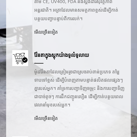
តាម CE, UV400, FDA និងស្តង់ដារសុវត្ថិភាព
អន្តរជាតិ។ អត្រាដែលមានសមត្ថភាពខ្ពស់ដើម្បីកាត់
បន្ថយបញ្ហាបន្ទាប់ពីការលក់។
មើលច្រើនទៀត
វ៉ែនតាក្នុងស្តុកយ៉ាងទូលំទូលាយ
ម៉ូដវ៉ែនតាដែលត្រៀមរួចជាស្រេចរាប់ពាន់ប្រភេទ តម្លៃ
ទាបទៅខ្ពស់ ដើម្បីបំពេញតាមបន្ទាត់ផលិតផលផ្សេងៗ
គ្នារបស់អ្នក។ គាំទ្រការបញ្ជាទិញចម្រុះ និងការបញ្ជាទិញ
ជាបាច់តូចៗ ការដឹកជញ្ជូនលឿន ដើម្បីកាត់បន្ថយពេល
វេលានាំមុខរបស់អ្នក។
មើលច្រើនទៀត