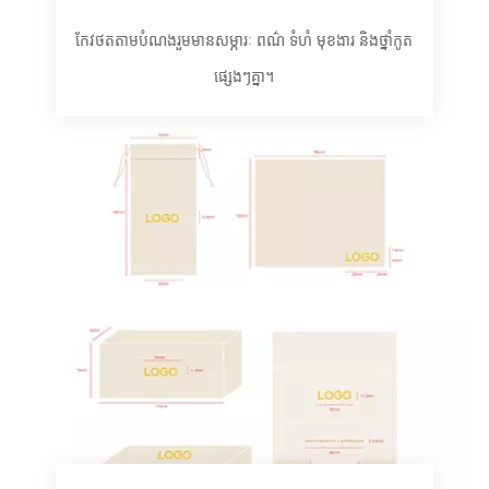
កែវថតតាមបំណងរួមមានសម្ភារៈ ពណ៌ ទំហំ មុខងារ និងថ្នាំកូត
ផ្សេងៗគ្នា។