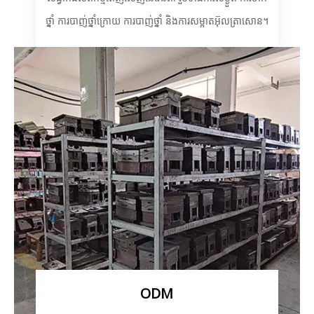
ថ្នាំ ការបាញ់ថ្នាំក្រោយ ការបាញ់ថ្នាំ និងការសម្អាតអ៊ុលត្រាសោន។
ODM