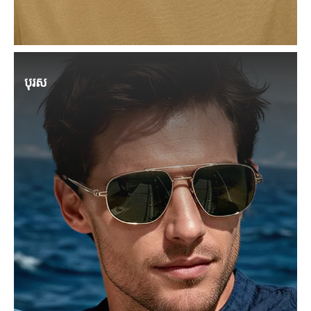
បុរស
ស