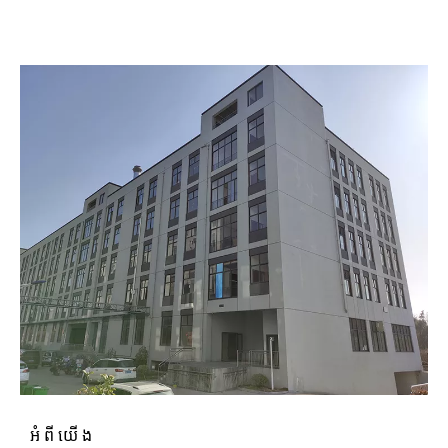
អំពីយើង