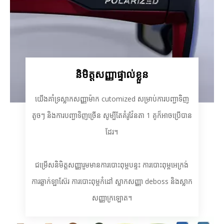
និមិត្តសញ្ញាផ្ទាល់ខ្លួន
យើងគាំទ្រស្លាកសញ្ញាម៉ាក cutomized សម្រាប់ការបញ្ជាទិញ
តូចៗ និងការបញ្ជាទិញច្រើន សូម្បីតែគំរូវ៉ែនតា 1 គូក៏អាចប្រើបាន
ដែរ។
ជម្រើសនិមិត្តសញ្ញារួមមានការបោះពុម្ពបន្ទះ ការបោះពុម្ពអេក្រង់
ការឆ្លាក់ឡាស៊ែរ ការបោះពុម្ពកំដៅ ស្លាកសញ្ញា deboss និងស្លាក
សញ្ញាក្រឡោត។