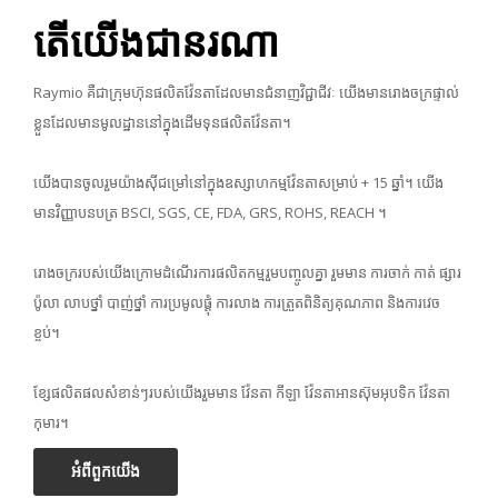
តើយើងជានរណា
Raymio គឺជាក្រុមហ៊ុនផលិតវ៉ែនតាដែលមានជំនាញវិជ្ជាជីវៈ យើងមានរោងចក្រផ្ទាល់
ខ្លួនដែលមានមូលដ្ឋាននៅក្នុងដើមទុនផលិតវ៉ែនតា។
យើងបានចូលរួមយ៉ាងស៊ីជម្រៅនៅក្នុងឧស្សាហកម្មវ៉ែនតាសម្រាប់ + 15 ឆ្នាំ។ យើង
មានវិញ្ញាបនបត្រ BSCI, SGS, CE, FDA, GRS, ROHS, REACH ។
រោងចក្ររបស់យើងក្រោមដំណើរការផលិតកម្មរួមបញ្ចូលគ្នា រួមមាន ការចាក់ កាត់ ផ្សារ
ប៉ូលា លាបថ្នាំ បាញ់ថ្នាំ ការប្រមូលផ្តុំ ការលាង ការត្រួតពិនិត្យគុណភាព និងការវេច
ខ្ចប់។
ខ្សែផលិតផលសំខាន់ៗរបស់យើងរួមមាន វ៉ែនតា កីឡា វ៉ែនតាអានស៊ុមអុបទិក វ៉ែនតា
កុមារ។
អំពីពួកយើង