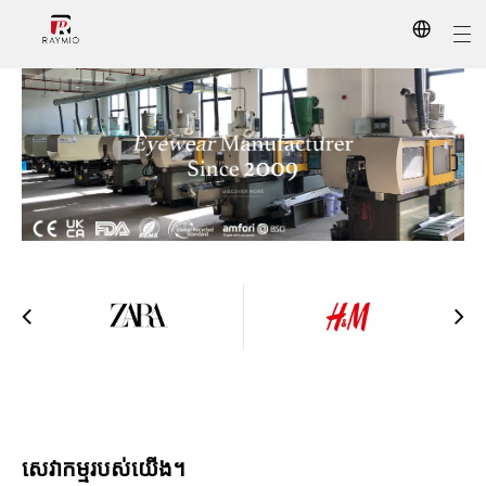
មានក្នុងស្តុក
ការផ្សព្វផ្សាយតាមបំណង
តើយើងជានរណា
វ៉ែនតា AI
ហេតុអ្វីជ្រើសរើសយើង
ស៊ុមវ៉ែនតា
សេវាកម្មរបស់យើង។
ការអានវ៉ែនតា
សេវាកម្មរបស់យើង។