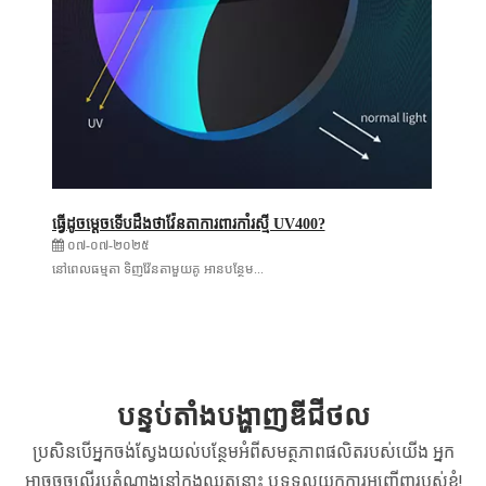
ធ្វើដូចម្តេចទើបដឹងថាវ៉ែនតាការពារកាំរស្មី UV400?
០៧-០៧-២០២៥
នៅពេលធម្មតា ទិញវ៉ែនតាមួយគូ អានបន្ថែម...
បន្ទប់តាំងបង្ហាញឌីជីថល
ប្រសិនបើអ្នកចង់ស្វែងយល់បន្ថែមអំពីសមត្ថភាពផលិតរបស់យើង អ្នក
អាចចុចលើរូបតំណាងនៅក្នុងឈុតនោះ ឬទទួលយកការអញ្ជើញរបស់ខ្ញុំ!