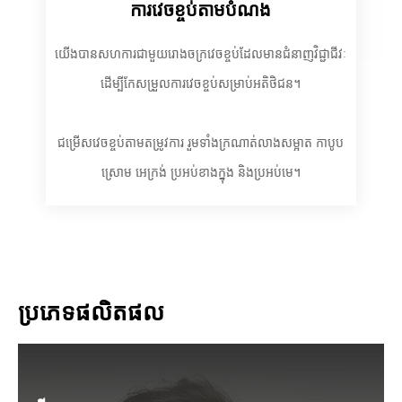
ការវេចខ្ចប់តាមបំណង
យើងបានសហការជាមួយរោងចក្រវេចខ្ចប់ដែលមានជំនាញវិជ្ជាជីវៈ
ដើម្បីកែសម្រួលការវេចខ្ចប់សម្រាប់អតិថិជន។
ជម្រើសវេចខ្ចប់តាមតម្រូវការ រួមទាំងក្រណាត់លាងសម្អាត កាបូប
ស្រោម អេក្រង់ ប្រអប់ខាងក្នុង និងប្រអប់មេ។
ប្រភេទផលិតផល