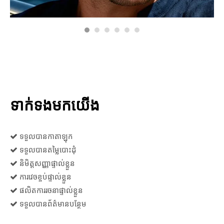
ទាក់ទងមកយើង
ទទួលបានកាតាឡុក

ទទួលបានតម្លៃបោះដុំ

និមិត្តសញ្ញាផ្ទាល់ខ្លួន

ការវេចខ្ចប់ផ្ទាល់ខ្លួន

ផលិតការរចនាផ្ទាល់ខ្លួន

ទទួលបានព័ត៌មានបន្ថែម
