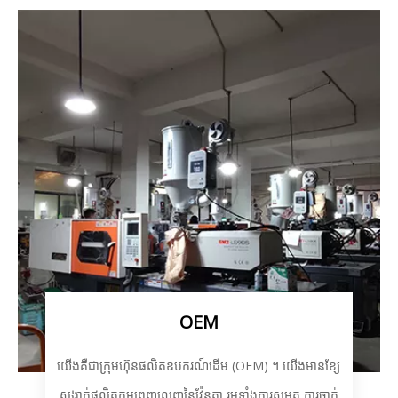
OEM
យើងគឺជាក្រុមហ៊ុនផលិតឧបករណ៍ដើម (OEM) ។ យើងមានខ្សែ
សង្វាក់ផលិតកម្មពេញលេញនៃវ៉ែនតា រួមទាំងការសម្ងួត ការចាក់