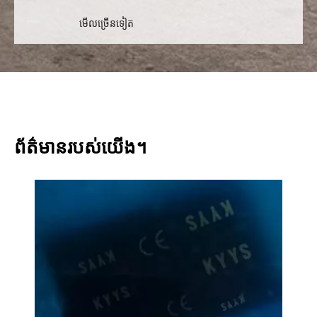
មើលច្រើនទៀត
ព័ត៌មានរបស់យើង។